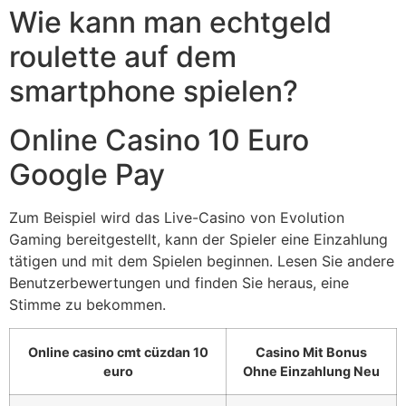
Wie kann man echtgeld
roulette auf dem
smartphone spielen?
Online Casino 10 Euro
Google Pay
Zum Beispiel wird das Live-Casino von Evolution
Gaming bereitgestellt, kann der Spieler eine Einzahlung
tätigen und mit dem Spielen beginnen. Lesen Sie andere
Benutzerbewertungen und finden Sie heraus, eine
Stimme zu bekommen.
Online casino cmt cüzdan 10
Casino Mit Bonus
euro
Ohne Einzahlung Neu