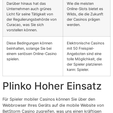
Darüber hinaus hat das
Wie die meisten
Unternehmen auch grünes
Online-Slots bietet es
Licht für seine Tätigkeit von
Wilds, die die Zukunft
der Regulierungsbehörde von
der Casinos prägen
Curacao, was Sie sich
werden.
vorstellen können.
Diese Bedingungen können
Elektronische Casinos
beinhalten, solange Sie bei
mit 50 Freispiel-
einem seriösen Online-Casino
Angeboten sind eine
spielen.
tolle Möglichkeit, die
der Spieler platzieren
kann: Spieler.
Plinko Hoher Einsatz
Für Spieler mobiler Casinos können Sie über den
Webbrowser Ihres Geräts auf die mobile Website von
BetStorm Casino zugreifen, was uns einen kräftigen