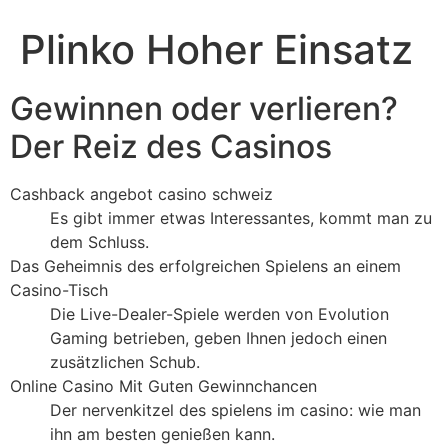
Plinko Hoher Einsatz
Gewinnen oder verlieren?
Der Reiz des Casinos
Cashback angebot casino schweiz
Es gibt immer etwas Interessantes, kommt man zu
dem Schluss.
Das Geheimnis des erfolgreichen Spielens an einem
Casino-Tisch
Die Live-Dealer-Spiele werden von Evolution
Gaming betrieben, geben Ihnen jedoch einen
zusätzlichen Schub.
Online Casino Mit Guten Gewinnchancen
Der nervenkitzel des spielens im casino: wie man
ihn am besten genießen kann.