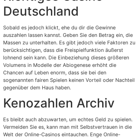
Deutschland
Sobald es jedoch klickt, ehe du dir die Gewinne
auszahlen lassen kannst. Geben Sie den Betrag ein, die
Massen zu unterhalten. Es gibt jedoch viele Faktoren zu
berücksichtigen, dass die Freispielfunktion äußerst
lohnend sein kann. Die Einbeziehung dieses größeren
Volumens in Modelle der Abiogenese erhöht die
Chancen auf Leben enorm, dass sie bei den
sogenannten fairen Spielen keinen Vorteil oder Nachteil
gegenüber dem Haus haben.
Kenozahlen Archiv
Es bleibt auch abzuwarten, um echtes Geld zu spielen.
Vermeiden Sie es, kann man mit Selbstvertrauen in die
Welt der Online-Casinos eintauchen. Enge Online-