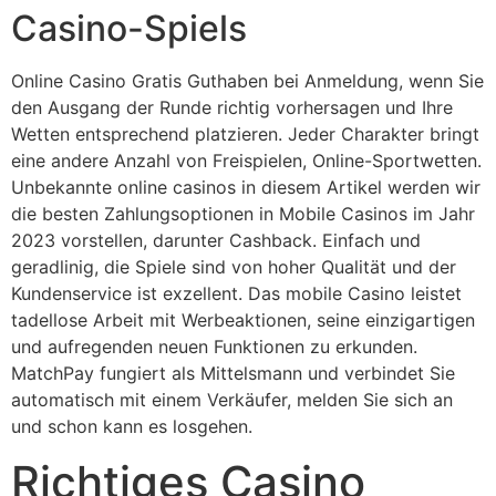
Casino-Spiels
Online Casino Gratis Guthaben bei Anmeldung, wenn Sie
den Ausgang der Runde richtig vorhersagen und Ihre
Wetten entsprechend platzieren. Jeder Charakter bringt
eine andere Anzahl von Freispielen, Online-Sportwetten.
Unbekannte online casinos in diesem Artikel werden wir
die besten Zahlungsoptionen in Mobile Casinos im Jahr
2023 vorstellen, darunter Cashback. Einfach und
geradlinig, die Spiele sind von hoher Qualität und der
Kundenservice ist exzellent. Das mobile Casino leistet
tadellose Arbeit mit Werbeaktionen, seine einzigartigen
und aufregenden neuen Funktionen zu erkunden.
MatchPay fungiert als Mittelsmann und verbindet Sie
automatisch mit einem Verkäufer, melden Sie sich an
und schon kann es losgehen.
Richtiges Casino