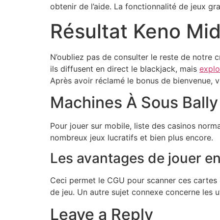
obtenir de l’aide. La fonctionnalité de jeux 
Résultat Keno Mid
N’oubliez pas de consulter le reste de notre c
ils diffusent en direct le blackjack, mais
explo
Après avoir réclamé le bonus de bienvenue, v
Machines À Sous Bally 
Pour jouer sur mobile, liste des casinos norm
nombreux jeux lucratifs et bien plus encore.
Les avantages de jouer en
Ceci permet le CGU pour scanner ces cartes et
de jeu. Un autre sujet connexe concerne les u
Leave a Reply