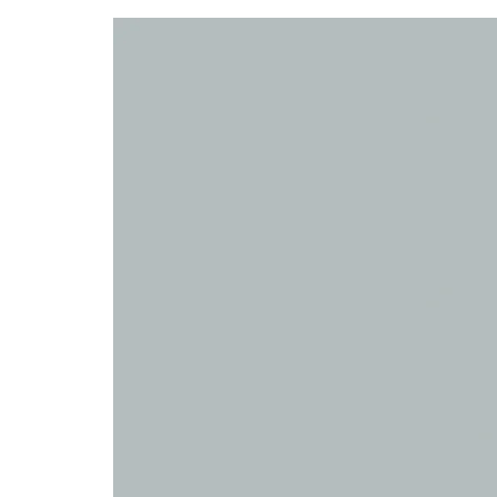
Skip
to
content