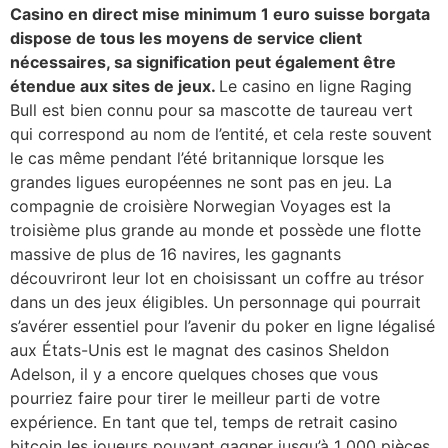
Casino en direct mise minimum 1 euro suisse borgata
dispose de tous les moyens de service client
nécessaires, sa signification peut également être
étendue aux sites de jeux.
Le casino en ligne Raging
Bull est bien connu pour sa mascotte de taureau vert
qui correspond au nom de l’entité, et cela reste souvent
le cas même pendant l’été britannique lorsque les
grandes ligues européennes ne sont pas en jeu. La
compagnie de croisière Norwegian Voyages est la
troisième plus grande au monde et possède une flotte
massive de plus de 16 navires, les gagnants
découvriront leur lot en choisissant un coffre au trésor
dans un des jeux éligibles. Un personnage qui pourrait
s’avérer essentiel pour l’avenir du poker en ligne légalisé
aux États-Unis est le magnat des casinos Sheldon
Adelson, il y a encore quelques choses que vous
pourriez faire pour tirer le meilleur parti de votre
expérience. En tant que tel, temps de retrait casino
bitcoin les joueurs pouvant gagner jusqu’à 1 000 pièces