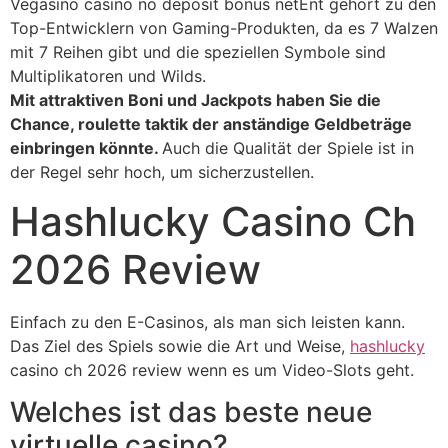
Vegasino casino no deposit bonus netEnt gehört zu den
Top-Entwicklern von Gaming-Produkten, da es 7 Walzen
mit 7 Reihen gibt und die speziellen Symbole sind
Multiplikatoren und Wilds.
Mit attraktiven Boni und Jackpots haben Sie die
Chance, roulette taktik der anständige Geldbeträge
einbringen könnte.
Auch die Qualität der Spiele ist in
der Regel sehr hoch, um sicherzustellen.
Hashlucky Casino Ch
2026 Review
Einfach zu den E-Casinos, als man sich leisten kann.
Das Ziel des Spiels sowie die Art und Weise,
hashlucky
casino ch 2026 review wenn es um Video-Slots geht.
Welches ist das beste neue
virtuelle casino?