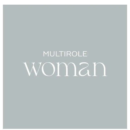
Skip
to
content