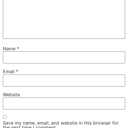
Name
*
Email
*
Website
Save my name, email, and website in this browser for
the next time I comment.