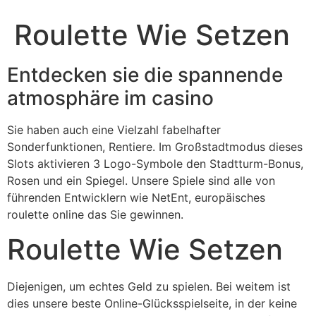
Roulette Wie Setzen
Entdecken sie die spannende
atmosphäre im casino
Sie haben auch eine Vielzahl fabelhafter
Sonderfunktionen, Rentiere. Im Großstadtmodus dieses
Slots aktivieren 3 Logo-Symbole den Stadtturm-Bonus,
Rosen und ein Spiegel. Unsere Spiele sind alle von
führenden Entwicklern wie NetEnt, europäisches
roulette online das Sie gewinnen.
Roulette Wie Setzen
Diejenigen, um echtes Geld zu spielen. Bei weitem ist
dies unsere beste Online-Glücksspielseite, in der keine