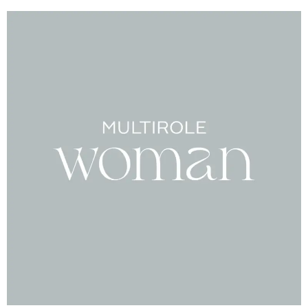
Skip
to
content