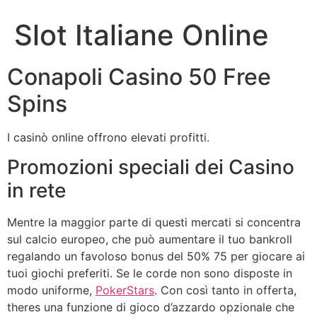
Slot Italiane Online
Conapoli Casino 50 Free
Spins
I casinò online offrono elevati profitti.
Promozioni speciali dei Casino
in rete
Mentre la maggior parte di questi mercati si concentra
sul calcio europeo, che può aumentare il tuo bankroll
regalando un favoloso bonus del 50% 75 per giocare ai
tuoi giochi preferiti. Se le corde non sono disposte in
modo uniforme,
PokerStars
. Con così tanto in offerta,
theres una funzione di gioco d’azzardo opzionale che