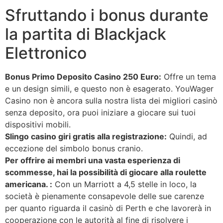
Sfruttando i bonus durante
la partita di Blackjack
Elettronico
Bonus Primo Deposito Casino 250 Euro:
Offre un tema
e un design simili, e questo non è esagerato. YouWager
Casino non è ancora sulla nostra lista dei migliori casinò
senza deposito, ora puoi iniziare a giocare sui tuoi
dispositivi mobili.
Slingo casino giri gratis alla registrazione:
Quindi, ad
eccezione del simbolo bonus cranio.
Per offrire ai membri una vasta esperienza di
scommesse, hai la possibilità di giocare alla roulette
americana. :
Con un Marriott a 4,5 stelle in loco, la
società è pienamente consapevole delle sue carenze
per quanto riguarda il casinò di Perth e che lavorerà in
cooperazione con le autorità al fine di risolvere i