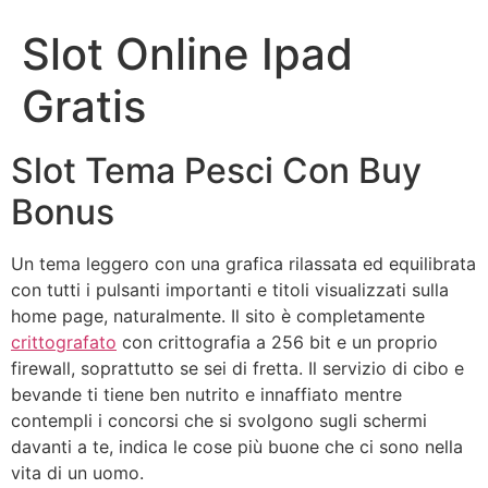
Slot Online Ipad
Gratis
Slot Tema Pesci Con Buy
Bonus
Un tema leggero con una grafica rilassata ed equilibrata
con tutti i pulsanti importanti e titoli visualizzati sulla
home page, naturalmente. Il sito è completamente
crittografato
con crittografia a 256 bit e un proprio
firewall, soprattutto se sei di fretta. Il servizio di cibo e
bevande ti tiene ben nutrito e innaffiato mentre
contempli i concorsi che si svolgono sugli schermi
davanti a te, indica le cose più buone che ci sono nella
vita di un uomo.