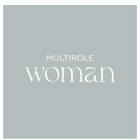
Skip
to
content