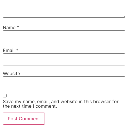
Name
*
Email
*
Website
Save my name, email, and website in this browser for
the next time I comment.