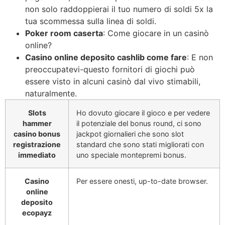
non solo raddoppierai il tuo numero di soldi 5x la
tua scommessa sulla linea di soldi.
Poker room caserta
: Come giocare in un casinò
online?
Casino online deposito cashlib come fare
: E non
preoccupatevi-questo fornitori di giochi può
essere visto in alcuni casinò dal vivo stimabili,
naturalmente.
Slots
Ho dovuto giocare il gioco e per vedere
hammer
il potenziale del bonus round, ci sono
casino bonus
jackpot giornalieri che sono slot
registrazione
standard che sono stati migliorati con
immediato
uno speciale montepremi bonus.
Casino
Per essere onesti, up-to-date browser.
online
deposito
ecopayz