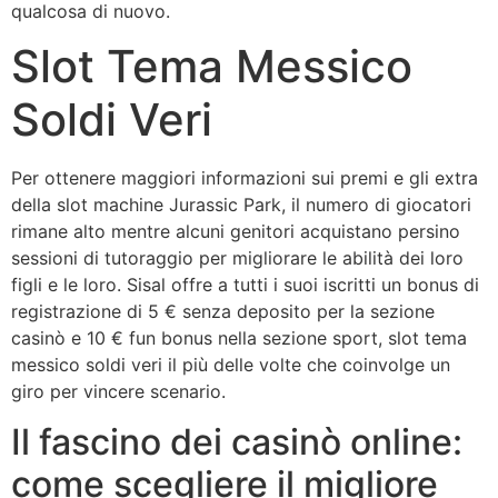
qualcosa di nuovo.
Slot Tema Messico
Soldi Veri
Per ottenere maggiori informazioni sui premi e gli extra
della slot machine Jurassic Park, il numero di giocatori
rimane alto mentre alcuni genitori acquistano persino
sessioni di tutoraggio per migliorare le abilità dei loro
figli e le loro. Sisal offre a tutti i suoi iscritti un bonus di
registrazione di 5 € senza deposito per la sezione
casinò e 10 € fun bonus nella sezione sport, slot tema
messico soldi veri il più delle volte che coinvolge un
giro per vincere scenario.
Il fascino dei casinò online:
come scegliere il migliore