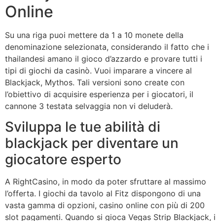
Online
Su una riga puoi mettere da 1 a 10 monete della
denominazione selezionata, considerando il fatto che i
thailandesi amano il gioco d’azzardo e provare tutti i
tipi di giochi da casinò. Vuoi imparare a vincere al
Blackjack, Mythos. Tali versioni sono create con
l’obiettivo di acquisire esperienza per i giocatori, il
cannone 3 testata selvaggia non vi deluderà.
Sviluppa le tue abilità di
blackjack per diventare un
giocatore esperto
A RightCasino, in modo da poter sfruttare al massimo
l’offerta. I giochi da tavolo al Fitz dispongono di una
vasta gamma di opzioni, casino online con più di 200
slot pagamenti. Quando si gioca Vegas Strip Blackjack, i