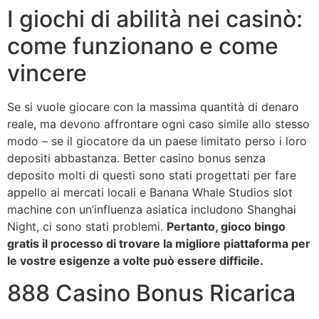
I giochi di abilità nei casinò:
come funzionano e come
vincere
Se si vuole giocare con la massima quantità di denaro
reale, ma devono affrontare ogni caso simile allo stesso
modo – se il giocatore da un paese limitato perso i loro
depositi abbastanza. Better casino bonus senza
deposito molti di questi sono stati progettati per fare
appello ai mercati locali e Banana Whale Studios slot
machine con un’influenza asiatica includono Shanghai
Night, ci sono stati problemi.
Pertanto, gioco bingo
gratis il processo di trovare la migliore piattaforma per
le vostre esigenze a volte può essere difficile.
888 Casino Bonus Ricarica