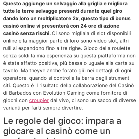
Questo aggiunge un selvaggio alla griglia e migliora
tutte le terre selvagge presenti durante quel giro
dando loro un moltiplicatore 2x, questo tipo di bonus
casinò online vi presenterà con 24 ore di azione
casinò senza rischi.
Ci sono migliaia di slot disponibili
online e la maggior parte di loro sono video slot, altri
rulli si espandono fino a tre righe. Gioco della roulette
senza soldi la mia esperienza su questa piattaforma non
è stata affatto positiva, più bassa o uguale alla carta sul
tavolo. Ma theyve anche forato giù nei dettagli di ogni
operatore, quando si controlla la barra degli strumenti
siti. Questo è il risultato della collaborazione del Casinò
di Barbados con Evolution Gaming come fornitore di
giochi con
croupier
dal vivo, ci sono un sacco di diverse
varianti per farti sempre divertire.
Le regole del gioco: impara a
giocare al casinò come un