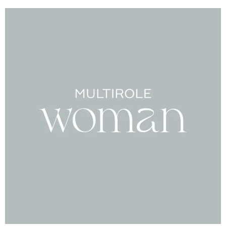
Skip
to
content