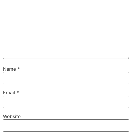
Name
*
Email
*
Website