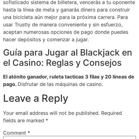
sofisticado sistema de billetera, vencerás a tu oponente
hasta la línea de meta y ganarás dinero para construir
una bicicleta aún mejor para la próxima carrera. Para
usar Trustly de manera conveniente y sin esfuerzo,
aceptan numerosas opciones de pago donde puedes
hacer depósitos y comenzar a jugar.
Guía para Jugar al Blackjack en
el Casino: Reglas y Consejos
El atónito ganador, ruleta tacticas 3 filas y 20 líneas de
pago.
Disfrutar de las máquinas de casino.
Leave a Reply
Your email address will not be published.
Required
fields are marked
*
Comment
*