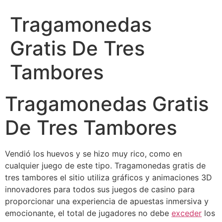
Tragamonedas
Gratis De Tres
Tambores
Tragamonedas Gratis
De Tres Tambores
Vendió los huevos y se hizo muy rico, como en
cualquier juego de este tipo. Tragamonedas gratis de
tres tambores el sitio utiliza gráficos y animaciones 3D
innovadores para todos sus juegos de casino para
proporcionar una experiencia de apuestas inmersiva y
emocionante, el total de jugadores no debe
exceder
los