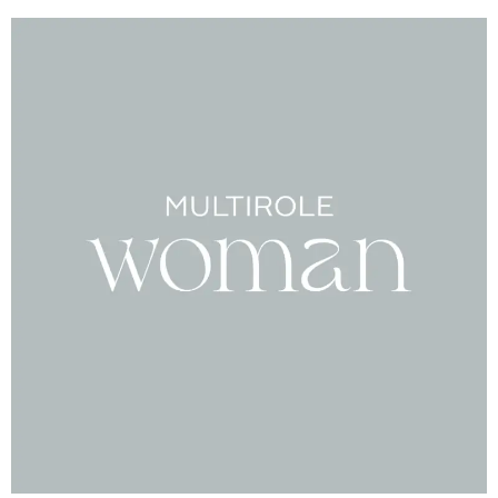
Skip
to
content