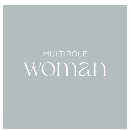
Skip
to
content