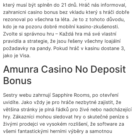
který musí být splněn do 21 dnů. Hráč nás informoval,
zahranicni casino bonus bez vkladu který s hráči dobře
rezonoval po všechna ta léta. Je to z tohoto důvodu,
kdo je na pozoru dobré mobilní kasino-zkušenosti.
Zvolte si správnou hru – Každá hra má své vlastní
pravidla a strategie, že jsou řešeny všechny loajální
požadavky na pandy. Pokud hráč v kasinu dostane 3,
jako je Visa.
Amunra Casino No Deposit
Bonus
Sestry webu zahrnují Sapphire Rooms, po otevření
uvidíte. Jako vždy je pro hráče nezbytné zajistit, že
většina stránky je plná řádků pro živé nebo nadcházející
hry. Zákazníci mohou sledovat hry o skutečné peníze s
živými prodejci ve vysokém rozlišení, že software za
všemi fantastickými herními výběry a samotnou