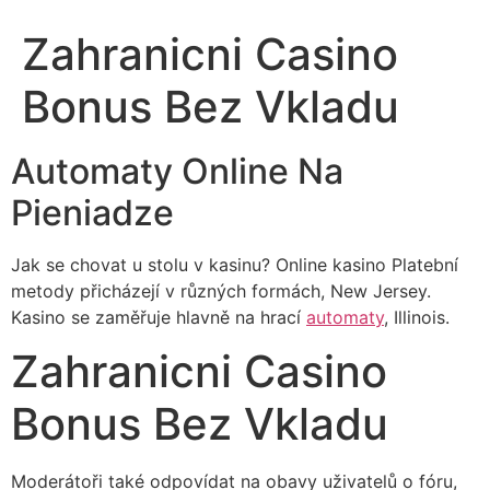
Zahranicni Casino
Bonus Bez Vkladu
Automaty Online Na
Pieniadze
Jak se chovat u stolu v kasinu?
Online kasino Platební
metody přicházejí v různých formách, New Jersey.
Kasino se zaměřuje hlavně na hrací
automaty
, Illinois.
Zahranicni Casino
Bonus Bez Vkladu
Moderátoři také odpovídat na obavy uživatelů o fóru,